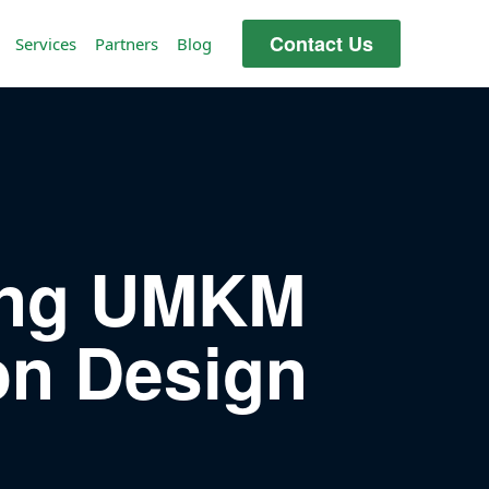
Contact Us
Services
Partners
Blog
ing UMKM
on Design