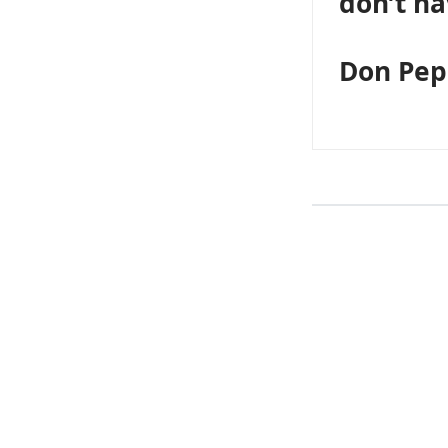
don’t ha
Don Pep