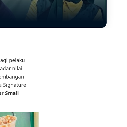
agi pelaku
dar nilai
gembangan
a Signature
or Small