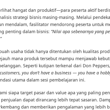
rlihat hangat dan produktif—para peserta aktif berdis
alisis strategi bisnis masing-masing. Melalui pendek
n mendalam, fasilitator mendorong peserta untuk 
ng penting dalam bisnis:
“Nilai apa sebenarnya yang p
”
buah usaha tidak hanya ditentukan oleh kualitas produ
sejauh mana produk tersebut mampu menjawab kebut
pelanggan. Seperti kutipan terkenal dari Don Peppers
customers, you don’t have a business — you have a hobb
ndasi utama dalam sesi pembelajaran ini.
 siapa target pasar dan value apa yang paling pen
i penjualan dapat dirancang lebih tepat sasaran. Dam
rkembang dan memberikan pengalaman yang lebih b