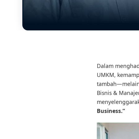
Dalam menghadap
UMKM, kemampua
tambah—melaink
Bisnis & Manaje
menyelenggarak
Business.”