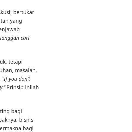
kusi, bertukar
atan yang
menjawab
elanggan cari
k, tetapi
uhan, masalah,
,
“If you don’t
y.”
Prinsip inilah
ting bagi
paknya, bisnis
ermakna bagi