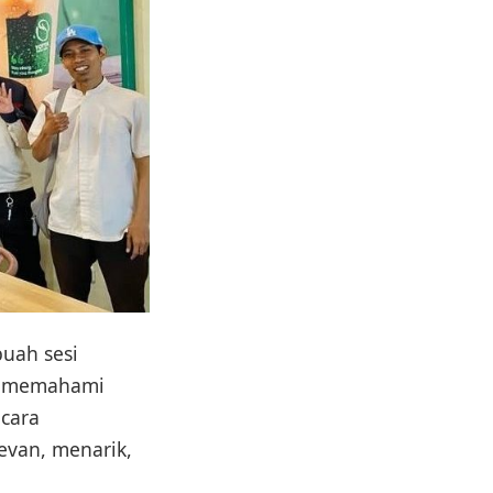
uah sesi
jak memahami
 cara
evan, menarik,