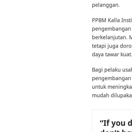
pelanggan.
PPBM Kalla Ins
pengembangan 
berkelanjutan. 
tetapi juga dor
daya tawar kuat
Bagi pelaku usa
pengembangan b
untuk meningkat
mudah dilupak
“If you 