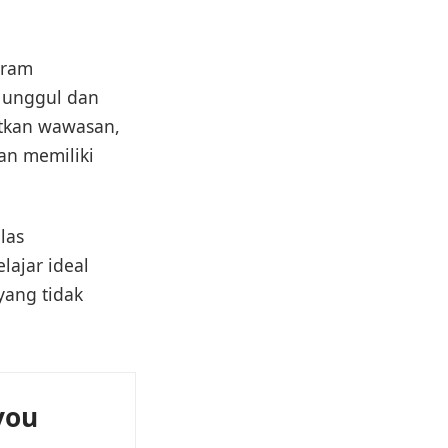
gram
unggul dan
atkan wawasan,
an memiliki
las
ajar ideal
yang tidak
you