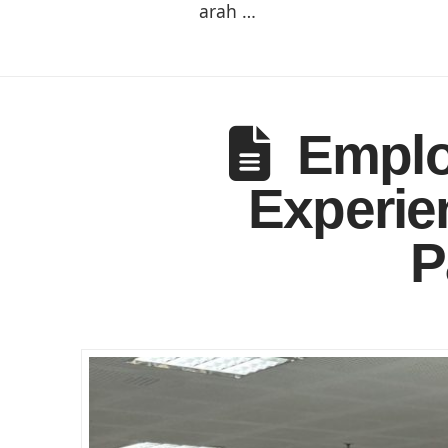
arah …
Emplo
Experie
P