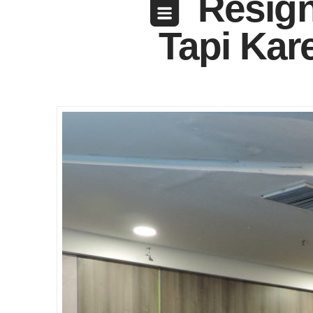
Resig
Tapi Kar