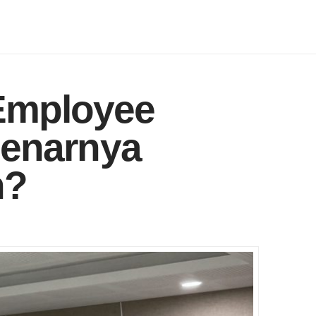
Employee
benarnya
h?